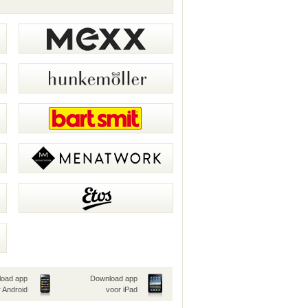
oad app
Download app
 Android
voor iPad