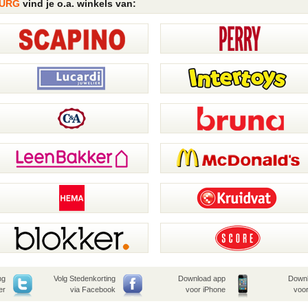
BURG
vind je o.a. winkels van:
ng
Volg Stedenkorting
Download app
Downl
er
via Facebook
voor iPhone
voor