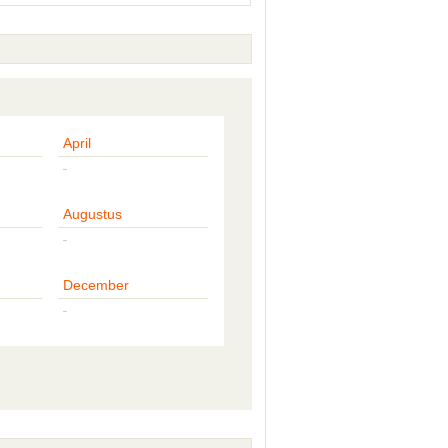
April
-
Augustus
-
December
-