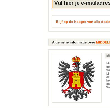
Blijf op de hoogte van alle deals
Algemene informatie over
MIDDEL
M
Mi
ge
Wa
Mi
de
he
do
Wa