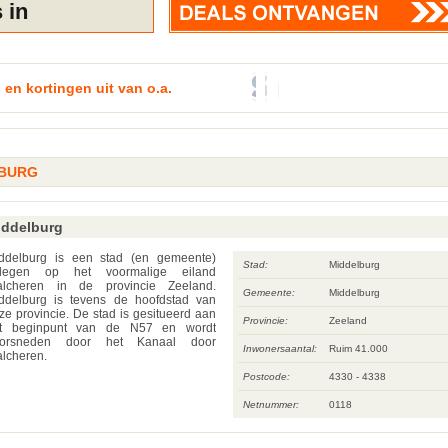
 en kortingen uit van o.a.
BURG
iddelburg
ddelburg is een stad (en gemeente)
Stad:
Middelburg
legen op het voormalige eiland
lcheren in de provincie Zeeland.
Gemeente:
Middelburg
ddelburg is tevens de hoofdstad van
ze provincie. De stad is gesitueerd aan
Provincie:
Zeeland
t beginpunt van de N57 en wordt
orsneden door het Kanaal door
Inwonersaantal:
Ruim 41.000
lcheren.
Postcode:
4330 - 4338
Netnummer:
0118