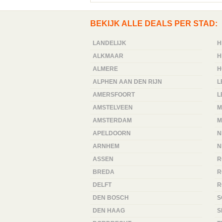
BEKIJK ALLE DEALS PER STAD:
LANDELIJK
H
ALKMAAR
H
ALMERE
H
ALPHEN AAN DEN RIJN
L
AMERSFOORT
L
AMSTELVEEN
M
AMSTERDAM
M
APELDOORN
N
ARNHEM
N
ASSEN
R
BREDA
R
DELFT
R
DEN BOSCH
S
DEN HAAG
S