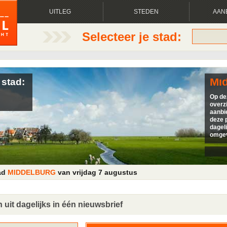
UITLEG
STEDEN
AAN
Selecteer je stad:
Mi
 stad:
Op de
overzi
aanbi
deze p
dagel
omgev
tad
MIDDELBURG
van vrijdag 7 augustus
 uit dagelijks in één nieuwsbrief