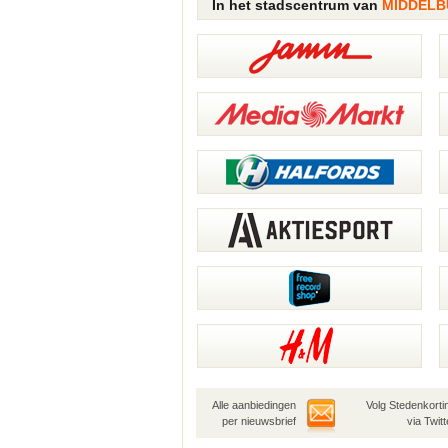
In het stadscentrum van
MIDDEL
Alle aanbiedingen
Volg Stedenkorti
per nieuwsbrief
via Twitt